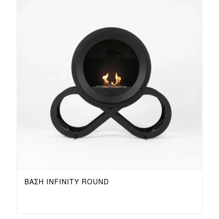
ΒΆΣΗ INFINITY ROUND